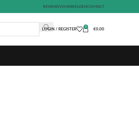
REVIEWS
VOORBEELDEN
CONTACT
0
LOGIN / REGISTER
€
0.00