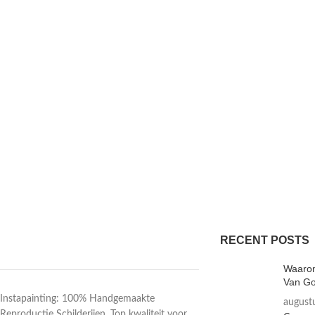
RECENT POSTS
Waarom
Van Go
Instapainting: 100% Handgemaakte
august
Reproductie Schilderijen. Top kwaliteit voor