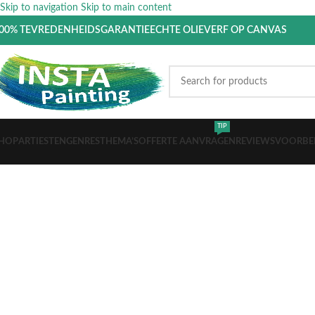
Skip to navigation
Skip to main content
00% TEVREDENHEIDSGARANTIE
ECHTE OLIEVERF OP CANVAS
TIP
HOP
ARTIESTEN
GENRES
THEMA’S
OFFERTE AANVRAGEN
REVIEWS
VOORBE