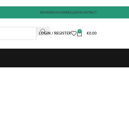
REVIEWS
VOORBEELDEN
CONTACT
0
LOGIN / REGISTER
€
0.00