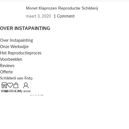
Monet Klaprozen Reproductie Schilderij
maart 3, 2020
1 Comment
OVER INSTAPAINTING
Over Instapainting
Onze Werkwijze
Het Reproductieproces
Voorbeelden
Reviews
Offerte
Schilderij van Foto
Inlijstservice
Shop
Wishlist
Cart
My account
KLANTENSERVICE
F.A.Q. / Veelgestelde Vragen
Bestellen en Betalen
Annuleren en Retourneren
Mijn Account