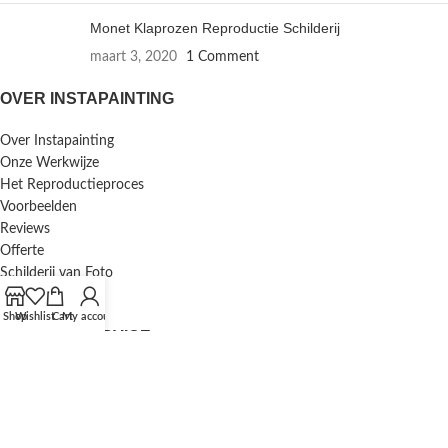
Monet Klaprozen Reproductie Schilderij
maart 3, 2020
1 Comment
OVER INSTAPAINTING
Over Instapainting
Onze Werkwijze
Het Reproductieproces
Voorbeelden
Reviews
Offerte
Schilderij van Foto
Inlijstservice
Shop
Wishlist
Cart
My account
KLANTENSERVICE
F.A.Q. / Veelgestelde Vragen
Bestellen en Betalen
Annuleren en Retourneren
Mijn Account