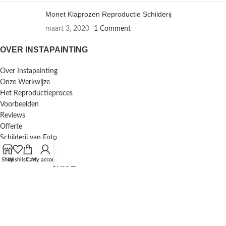
Monet Klaprozen Reproductie Schilderij
maart 3, 2020
1 Comment
OVER INSTAPAINTING
Over Instapainting
Onze Werkwijze
Het Reproductieproces
Voorbeelden
Reviews
Offerte
Schilderij van Foto
Inlijstservice
Shop
Wishlist
Cart
My account
KLANTENSERVICE
F.A.Q. / Veelgestelde Vragen
Bestellen en Betalen
Annuleren en Retourneren
Mijn Account