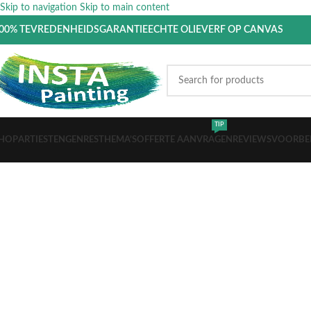
Skip to navigation
Skip to main content
00% TEVREDENHEIDSGARANTIE
ECHTE OLIEVERF OP CANVAS
TIP
HOP
ARTIESTEN
GENRES
THEMA’S
OFFERTE AANVRAGEN
REVIEWS
VOORBE