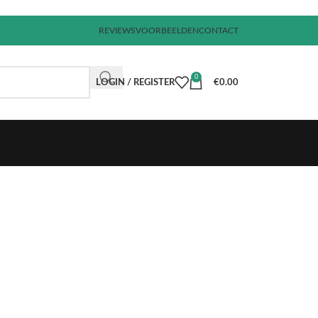
REVIEWS
VOORBEELDEN
CONTACT
0
LOGIN / REGISTER
€
0.00