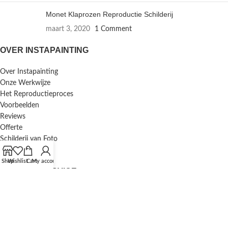
Monet Klaprozen Reproductie Schilderij
maart 3, 2020
1 Comment
OVER INSTAPAINTING
Over Instapainting
Onze Werkwijze
Het Reproductieproces
Voorbeelden
Reviews
Offerte
Schilderij van Foto
Inlijstservice
Shop
Wishlist
Cart
My account
KLANTENSERVICE
F.A.Q. / Veelgestelde Vragen
Bestellen en Betalen
Annuleren en Retourneren
Mijn Account