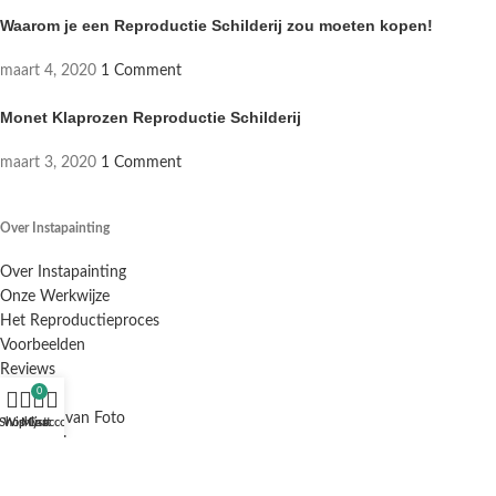
Waarom je een Reproductie Schilderij zou moeten kopen!
maart 4, 2020
1 Comment
Monet Klaprozen Reproductie Schilderij
maart 3, 2020
1 Comment
Over Instapainting
Over Instapainting
Onze Werkwijze
Het Reproductieproces
Voorbeelden
Reviews
0
Offerte
Schilderij van Foto
Shop
Wishlist
My account
Cart
Inlijstservice