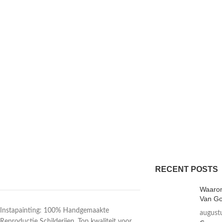
RECENT POSTS
Waarom
Van Go
Instapainting: 100% Handgemaakte
august
Reproductie Schilderijen. Top kwaliteit voor