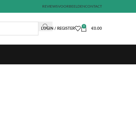
REVIEWS
VOORBEELDEN
CONTACT
0
LOGIN / REGISTER
€
0.00