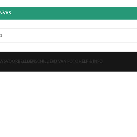
ANVAS
EWS
VOORBEELDEN
SCHILDERIJ VAN FOTO
HELP & INFO