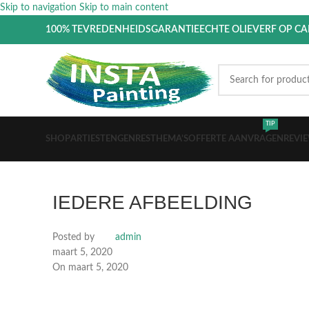
Skip to navigation
Skip to main content
100% TEVREDENHEIDSGARANTIE
ECHTE OLIEVERF OP C
TIP
SHOP
ARTIESTEN
GENRES
THEMA’S
OFFERTE AANVRAGEN
REVI
IEDERE AFBEELDING
Posted by
admin
maart 5, 2020
On maart 5, 2020