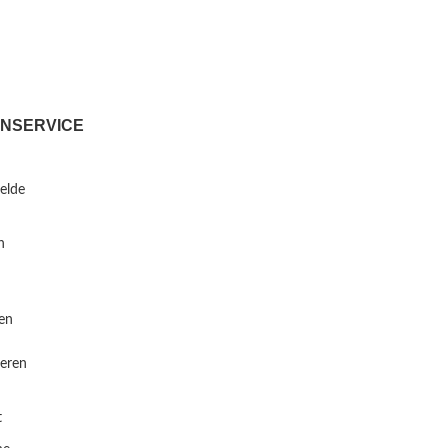
NSERVICE
telde
n
en
eren
t