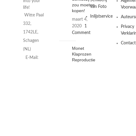
Schilderij
Algeme
into your
zou moeten
van Foto
Voorwa
life!
kopen!
Witte Paal
Inlijstservice
Auteurs
maart 4,
332,
2020
1
Privacy
1742LE,
Comment
Verklari
Schagen
Contact
Monet
(NL)
Klaprozen
E-Mail:
Reproductie
Schilderij
info@instapainting.nl
maart 3,
2020
1
Comment
© 2026
InstaPainting
. All rights reserved