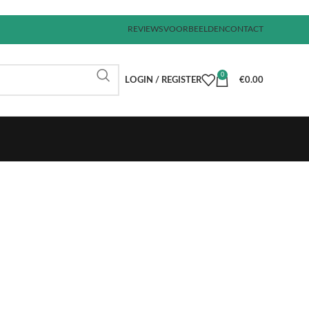
REVIEWS
VOORBEELDEN
CONTACT
0
LOGIN / REGISTER
€
0.00