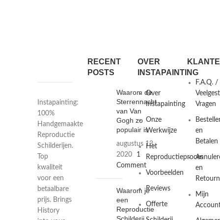
RECENT
OVER
KLANTE
POSTS
INSTAPAINTING
F.A.Q. /
Waarom de
Over
Veelges
Sterrennacht
Instapainting:
Instapainting
Vragen
van Van
100%
Gogh zo
Onze
Bestelle
Handgemaakte
populair is
Werkwijze
en
Reproductie
Betalen
augustus 13,
Schilderijen.
Het
2020
1
Top
Reproductieproces
Annuler
Comment
kwaliteit
en
Voorbeelden
voor een
Retourn
Reviews
betaalbare
Waarom je
Mijn
een
prijs. Brings
Offerte
Accoun
Reproductie
History
Schilderij