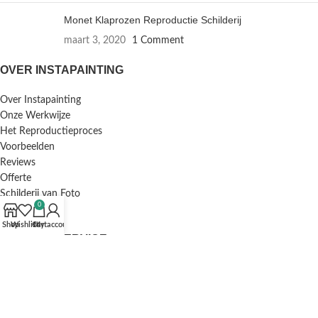
Monet Klaprozen Reproductie Schilderij
maart 3, 2020
1 Comment
OVER INSTAPAINTING
Over Instapainting
Onze Werkwijze
Het Reproductieproces
Voorbeelden
Reviews
Offerte
Schilderij van Foto
0
Inlijstservice
Shop
Wishlist
Cart
My account
KLANTENSERVICE
F.A.Q. / Veelgestelde Vragen
Bestellen en Betalen
Annuleren en Retourneren
Mijn Account