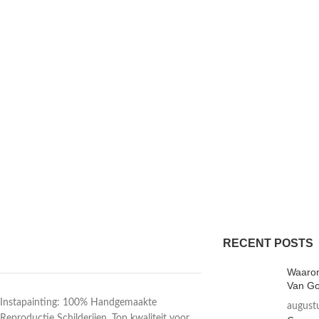
RECENT POSTS
Waarom
Van Go
Instapainting: 100% Handgemaakte
august
Reproductie Schilderijen. Top kwaliteit voor