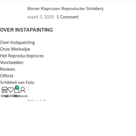
Monet Klaprozen Reproductie Schilderij
maart 3, 2020
1 Comment
OVER INSTAPAINTING
Over Instapainting
Onze Werkwijze
Het Reproductieproces
Voorbeelden
Reviews
Offerte
Schilderij van Foto
0
Inlijstservice
Shop
Wishlist
Cart
My account
KLANTENSERVICE
F.A.Q. / Veelgestelde Vragen
Bestellen en Betalen
Annuleren en Retourneren
Mijn Account