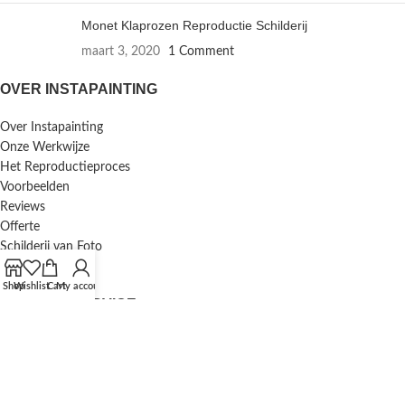
Monet Klaprozen Reproductie Schilderij
maart 3, 2020
1 Comment
OVER INSTAPAINTING
Over Instapainting
Onze Werkwijze
Het Reproductieproces
Voorbeelden
Reviews
Offerte
Schilderij van Foto
Inlijstservice
Shop
Wishlist
Cart
My account
KLANTENSERVICE
F.A.Q. / Veelgestelde Vragen
Bestellen en Betalen
Annuleren en Retourneren
Mijn Account